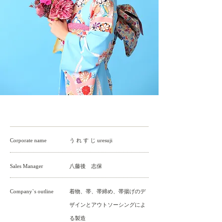
uresuji 特定商取引法 うれすじ 着物 レンタル 着物レンタル 新潟 予約 貸出 オンライン
特定商取引法に関する法律に基づく表記
Corporate name
う れ す じ uresuji
Sales Manager
​八藤後 志保
Company`s outline
着物、帯、帯締め、帯揚げのデ
ザインとアウトソーシングによ
る製造