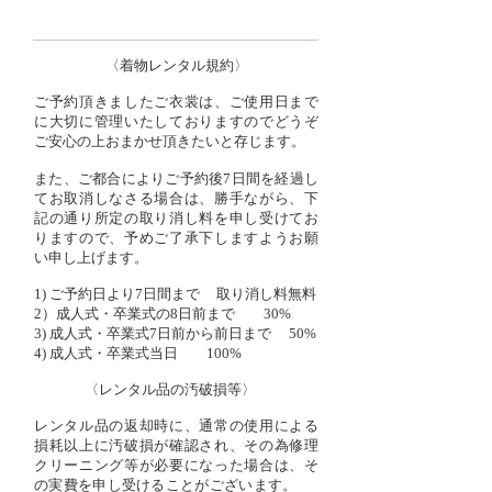
キャンセルポリシー
〈着物レンタル規約〉
ご予約頂きましたご衣裳は、ご使用日まで
に大切に管理いたしておりますのでどうぞ
ご安心の上おまかせ頂きたいと存じます。
また、ご都合によりご予約後7日間を経過し
てお取消しなさる場合は、勝手ながら、下
記の通り所定の取り消し料を申し受けてお
りますので、予めご了承下しますようお願
い申し上げます。
1) ご予約日より7日間まで 取り消し料無料
2）成人式・卒業式の8日前まで 30%
3) 成人式・卒業式7日前から前日まで 50%
4) 成人式・卒業式当日 100%
〈レンタル品の汚破損等〉
レンタル品の返却時に、通常の使用による
損耗以上に汚破損が確認され、その為修理
クリーニング等が必要になった場合は、そ
の実費を申し受けることがございます。