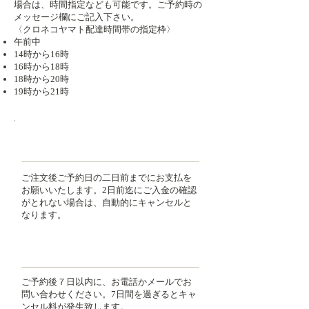
場合は、時間指定なども可能です。ご予約時の
メッセージ欄にご記入下さい。
​〈クロネコヤマト配達時間帯の指定枠〉
午前中
14時から16時
16時から18時
18時から20時
19時から21時
お振込有効期限
ご注文後ご予約日の二日前までにお支払を
お願いいたします。2日前迄にご入金の確認
がとれない場合は、自動的にキャンセルと
なります。​
返品・交換について
​ご予約後７日以内に、お電話かメールでお
問い合わせください。7日間を過ぎるとキャ
ンセル料が発生致します。