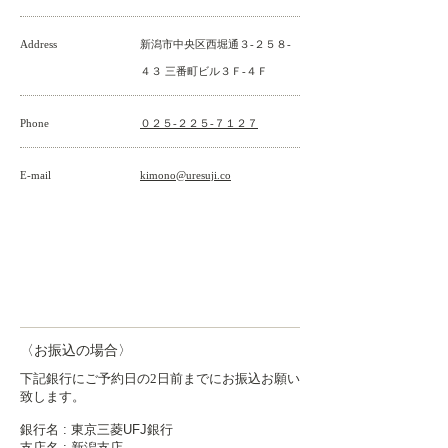
Address
新潟市中央区西堀通３-２５８-
４３ 三番町ビル３Ｆ-４Ｆ
Phone
０２５-２２５-７１２７
E-mail
kimono@uresuji.co
お支払い方法
〈お振込の場合〉
下記銀行にご予約日の2日前までにお振込お願い
致します。
​銀行名 : 東京三菱UFJ銀行
支店名 : 新潟支店