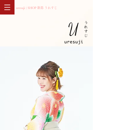
uresuji | SHOP 新潟 うれすじ