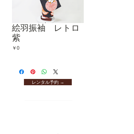
絵羽振袖 レトロ
紫
価
￥0
格
レンタル予約 →