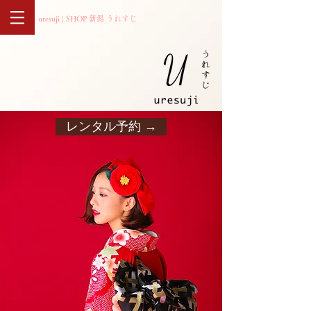
uresuji | SHOP 新潟 うれすじ
レンタル予約 →