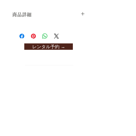
商品詳細
表地　ポリエステル
裏地　ポリエステル
洋服サイズ　13号くらいまで
ヒップ　94cm
レンタル予約 →
身長　150cm～168cm位まで
桁　68cm
身丈　165cm
袖丈　113cm
前幅　25cm
後幅　30cm
うれすじ uresuji