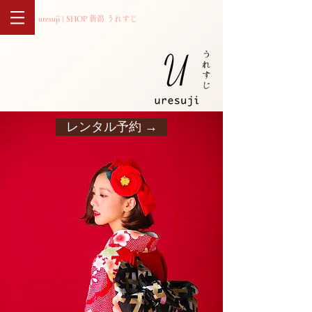
uresuji | SHOP 新潟 うれすじ
レンタル予約 →