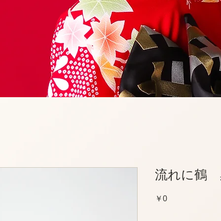
流れに鶴 
価
￥0
格