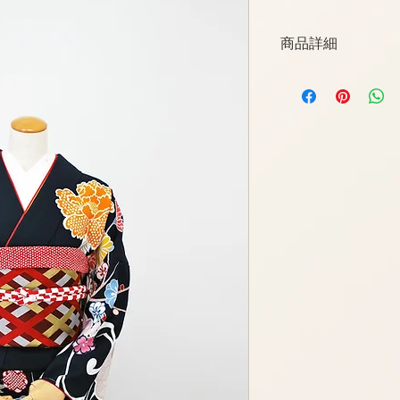
商品詳細
表地　ポリエステル
裏地　ポリエステル
洋服サイズ　13号く
ヒップ　94cm
身長　150cm～168
桁　68cm
身丈　165cm
袖丈　106cm
前幅　25cm
後幅　30cm