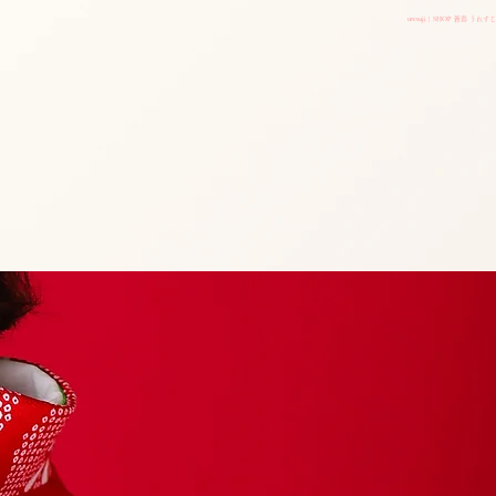
uresuji | SHOP 新潟 うれすじ