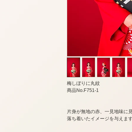
梅しぼりに丸紋
商品No.F751-1
片身が無地の赤、一見地味に
落ち着いたイメージを与えま