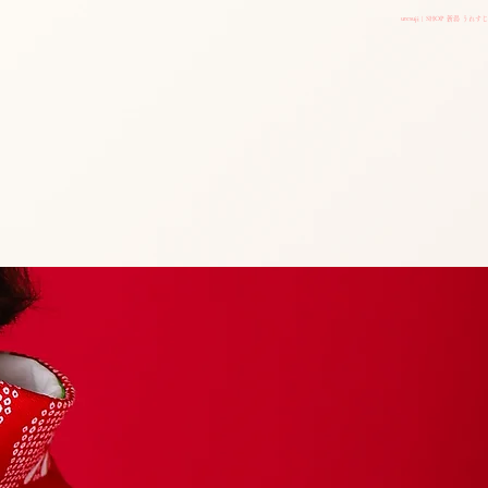
uresuji | SHOP 新潟 うれすじ