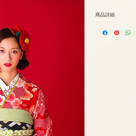
商品詳細
表地　ポリエステル
裏地　ポリエステル
洋服サイズ　13号く
ヒップ　94cm
身長　150cm～168
桁　68cm
身丈　165cm
袖丈　106cm
前幅　25cm
後幅　30cm