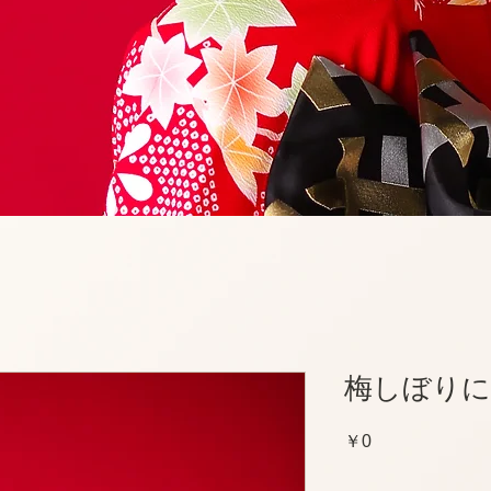
梅しぼりに
価
￥0
格