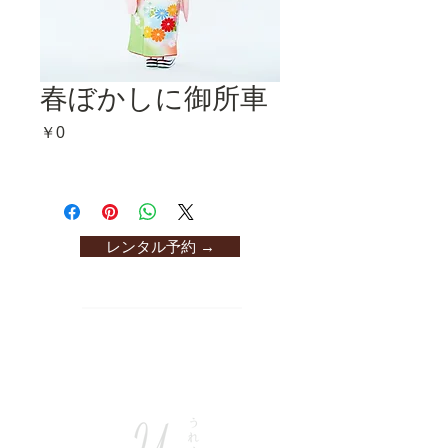
春ぼかしに御所車
価
￥0
格
レンタル予約 →