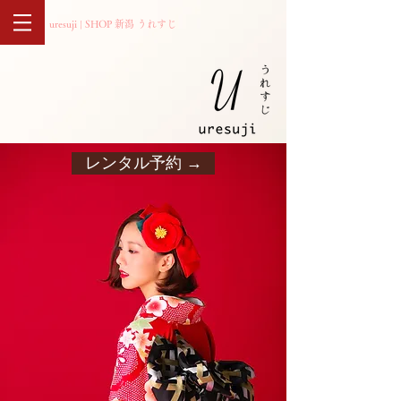
uresuji | SHOP 新潟 うれすじ
レンタル予約 →